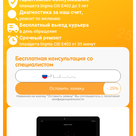
планшета Digma Citi E402 до 3 лет
Диагностика за наш счет,
ремонт по желанию
Бесплатный выезд курьера
в день обращения
Срочный ремонт
планшета Digma Citi E402 от 35 минут
Бесплатная консультация со
специалистом
Оставить заявку
Нажимая на кнопку "Оставить заявку" Вы соглашаетесь c
политикой
конфиденциальности