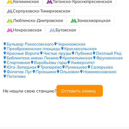
Калининская
Таганско-Краснопресненская
Серпуховско-Тимирязевская
Люблинско-Дмитровская
Замоскворецкая
Некрасовская
Бутовская
Бульвар Рокоссовского
Черкизовская
Преображенская площадь
Красносельская
Красные Ворота
Чистые пруды
Лубянка
Охотный Ряд
Библиотека имени Ленина
Кропоткинская
Фрунзенская
Спортивная
Воробьёвы горы
Университет
Юго-Западная
Тропарёво
Румянцево
Саларьево
Филатов Луг
Прокшино
Ольховая
Новомосковская
Потапово
Не нашли свою станцию?
Оставить заявку