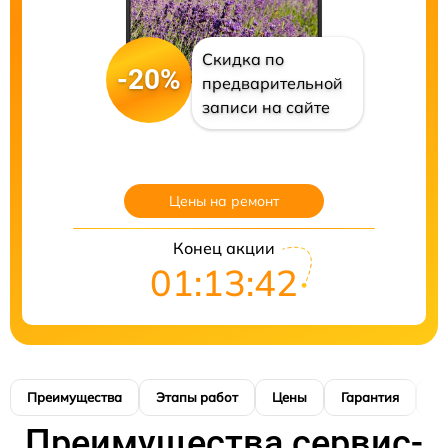
Скидка по
-20%
предварительной
записи на сайте
Цены на ремонт
Конец акции
01:13:41
Преимущества
Этапы работ
Цены
Гарантия
М
Преимущества сервис-