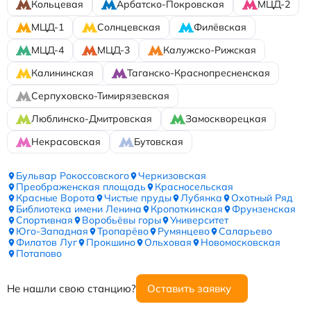
Кольцевая
Арбатско-Покровская
МЦД-2
МЦД-1
Солнцевская
Филёвская
МЦД-4
МЦД-3
Калужско-Рижская
Калининская
Таганско-Краснопресненская
Серпуховско-Тимирязевская
Люблинско-Дмитровская
Замоскворецкая
Некрасовская
Бутовская
Бульвар Рокоссовского
Черкизовская
Преображенская площадь
Красносельская
Красные Ворота
Чистые пруды
Лубянка
Охотный Ряд
Библиотека имени Ленина
Кропоткинская
Фрунзенская
Спортивная
Воробьёвы горы
Университет
Юго-Западная
Тропарёво
Румянцево
Саларьево
Филатов Луг
Прокшино
Ольховая
Новомосковская
Потапово
Не нашли свою станцию?
Оставить заявку