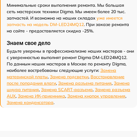
Минимальные сроки выполнения ремонта. Мы большая
сеть мастерских техники Digma. Мы имеем более 20 тыс.
запчастей. И возможно на наших складах
уже имеется
запчасть на модель DM-LED24MQ12
. При заказе ремонта
на сайте - предоставляется скидка -25%.
Знаем свое дело
Будьте уверены в профессионализме наших мастеров - они
с уверенностью выполнят ремонт Digma DM-LED24MQ12.
По данным наших мастеров в Москве по ремонту Digma,
наиболее востребованы следующие услуги:
Замена
материнской платы
,
Замена подсветки
,
Восстановление
после попадания влаги
,
Замена разъема питания
,
Замена
шнура питания
,
Замена SCART-разъема
,
Замена разъема
AUX
,
Замена ИК-приемника
,
Замена кнопок управления
,
Замена конденсатора
.