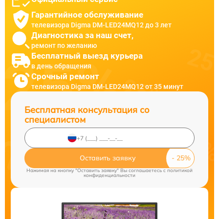
Гарантийное обслуживание
телевизора Digma DM-LED24MQ12 до 3 лет
Диагностика за наш счет,
ремонт по желанию
Бесплатный выезд курьера
в день обращения
Срочный ремонт
телевизора Digma DM-LED24MQ12 от 35 минут
Бесплатная консультация со
специалистом
Оставить заявку
Нажимая на кнопку "Оставить заявку" Вы соглашаетесь c
политикой
конфиденциальности