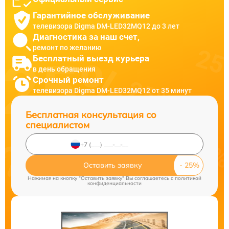
Гарантийное обслуживание
телевизора Digma DM-LED32MQ12 до 3 лет
Диагностика за наш счет,
ремонт по желанию
Бесплатный выезд курьера
в день обращения
Срочный ремонт
телевизора Digma DM-LED32MQ12 от 35 минут
Бесплатная консультация со
специалистом
Оставить заявку
Нажимая на кнопку "Оставить заявку" Вы соглашаетесь c
политикой
конфиденциальности