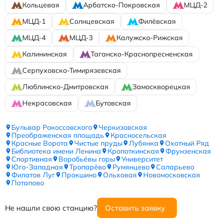
Кольцевая
Арбатско-Покровская
МЦД-2
МЦД-1
Солнцевская
Филёвская
МЦД-4
МЦД-3
Калужско-Рижская
Калининская
Таганско-Краснопресненская
Серпуховско-Тимирязевская
Люблинско-Дмитровская
Замоскворецкая
Некрасовская
Бутовская
Бульвар Рокоссовского
Черкизовская
Преображенская площадь
Красносельская
Красные Ворота
Чистые пруды
Лубянка
Охотный Ряд
Библиотека имени Ленина
Кропоткинская
Фрунзенская
Спортивная
Воробьёвы горы
Университет
Юго-Западная
Тропарёво
Румянцево
Саларьево
Филатов Луг
Прокшино
Ольховая
Новомосковская
Потапово
Не нашли свою станцию?
Оставить заявку