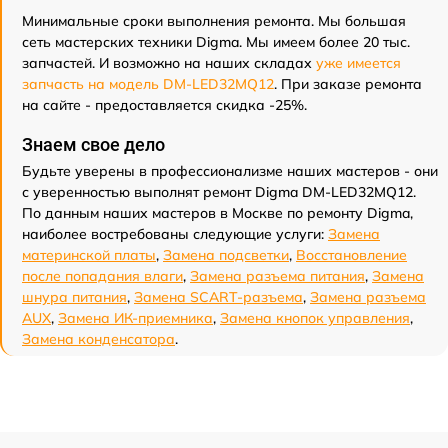
Минимальные сроки выполнения ремонта. Мы большая
сеть мастерских техники Digma. Мы имеем более 20 тыс.
запчастей. И возможно на наших складах
уже имеется
запчасть на модель DM-LED32MQ12
. При заказе ремонта
на сайте - предоставляется скидка -25%.
Знаем свое дело
Будьте уверены в профессионализме наших мастеров - они
с уверенностью выполнят ремонт Digma DM-LED32MQ12.
По данным наших мастеров в Москве по ремонту Digma,
наиболее востребованы следующие услуги:
Замена
материнской платы
,
Замена подсветки
,
Восстановление
после попадания влаги
,
Замена разъема питания
,
Замена
шнура питания
,
Замена SCART-разъема
,
Замена разъема
AUX
,
Замена ИК-приемника
,
Замена кнопок управления
,
Замена конденсатора
.