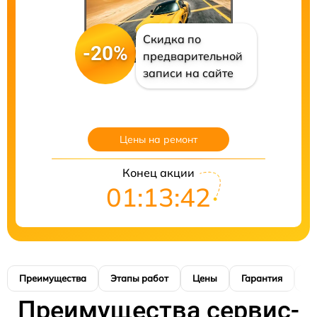
Скидка по
-20%
предварительной
записи на сайте
Цены на ремонт
Конец акции
01:13:41
Преимущества
Этапы работ
Цены
Гарантия
М
Преимущества сервис-