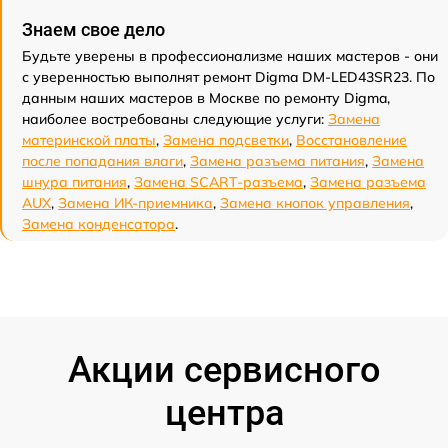
Знаем свое дело
Будьте уверены в профессионализме наших мастеров - они
с уверенностью выполнят ремонт Digma DM-LED43SR23. По
данным наших мастеров в Москве по ремонту Digma,
наиболее востребованы следующие услуги:
Замена
материнской платы
,
Замена подсветки
,
Восстановление
после попадания влаги
,
Замена разъема питания
,
Замена
шнура питания
,
Замена SCART-разъема
,
Замена разъема
AUX
,
Замена ИК-приемника
,
Замена кнопок управления
,
Замена конденсатора
.
Акции сервисного
центра