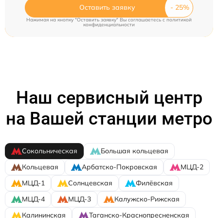
Оставить заявку
Нажимая на кнопку "Оставить заявку" Вы соглашаетесь c
политикой
конфиденциальности
Наш сервисный центр
на Вашей станции метро
Сокольническая
Большая кольцевая
Кольцевая
Арбатско-Покровская
МЦД-2
МЦД-1
Солнцевская
Филёвская
МЦД-4
МЦД-3
Калужско-Рижская
Калининская
Таганско-Краснопресненская