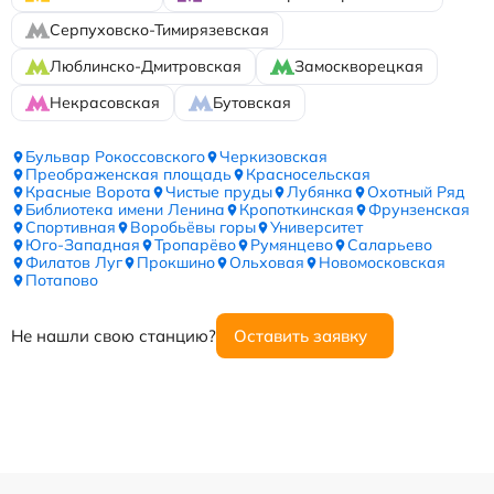
Серпуховско-Тимирязевская
Люблинско-Дмитровская
Замоскворецкая
Некрасовская
Бутовская
Бульвар Рокоссовского
Черкизовская
Преображенская площадь
Красносельская
Красные Ворота
Чистые пруды
Лубянка
Охотный Ряд
Библиотека имени Ленина
Кропоткинская
Фрунзенская
Спортивная
Воробьёвы горы
Университет
Юго-Западная
Тропарёво
Румянцево
Саларьево
Филатов Луг
Прокшино
Ольховая
Новомосковская
Потапово
Не нашли свою станцию?
Оставить заявку